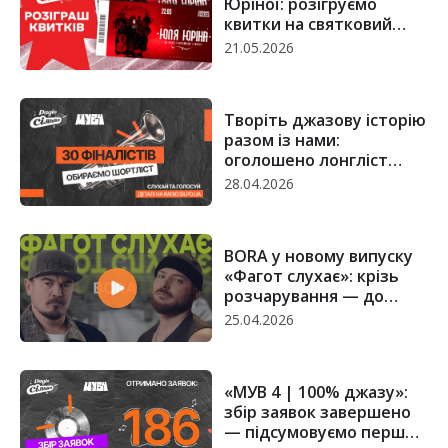
Юріної: розігруємо
квитки на святковий
концерт
21.05.2026
Творіть джазову історію
разом із нами:
оголошено лонгліст
«МУВ 4 | 100% джазу»
28.04.2026
BORA у новому випуску
«Фагот слухає»: крізь
розчарування — до
мети
25.04.2026
«МУВ 4 | 100% джазу»:
збір заявок завершено
— підсумовуємо перший