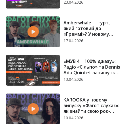
етап
23.04.2026
Amberwhale — гурт,
який готовий до
«Ґреммі»? У новому
випуску «Фагот слухає»
17.04.2026
«МУВ 4 | 100% джазу»:
Радіо «Сільпо» та Dennis
Adu Quintet запишуть
спільний альбом із
13.04.2026
молодими українськими
виконавцями
KAROOKA у новому
випуску «Фагот слухає»:
як знайти свою рок-
фішку
10.04.2026