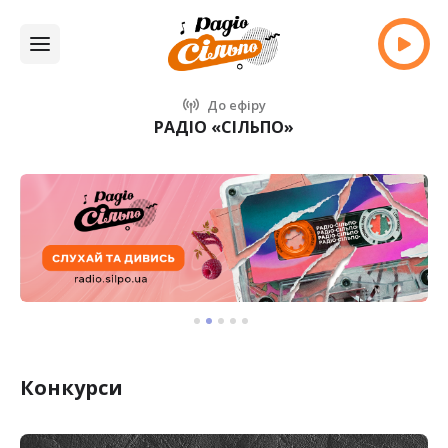
До ефіру
РАДІО «СІЛЬПО»
Конкурси