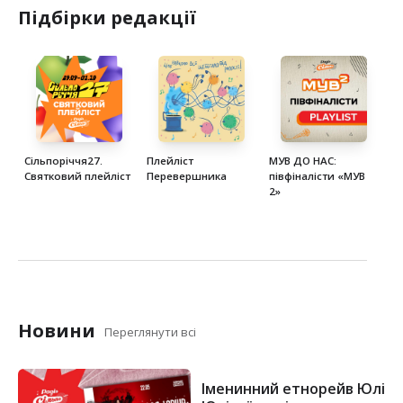
Підбірки редакції
Тоді читай умови та подавай заявку за посиланням у 
профілі.
Створюй. Експериментуй. Імпровізуй.
МУВ ДО НАС!
Сільпоріччя27.
Плейліст
МУВ ДО НАС:
«
Святковий плейліст
Перевершника
півфіналісти «МУВ
Д
2»
Новини
Переглянути всі
Іменинний етнорейв Юлі